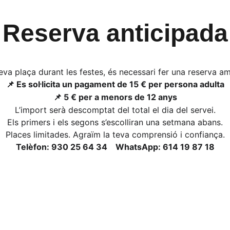
Reserva anticipada
teva plaça durant les festes, és necessari fer una reserva a
 Es sol·licita un pagament de 15 € per persona adulta
📌
 5 € per a menors de 12 anys
📌
L’import serà descomptat del total el dia del servei.
Els primers i els segons s’escolliran una setmana abans.
Places limitades. Agraïm la teva comprensió i confiança.
Telèfon: 930 25 64 34 WhatsApp: 614 19 87 18