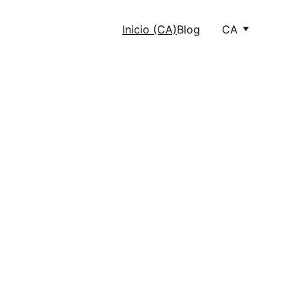
Inicio (CA)
Blog
CA
luten
llor brasa i 
 La nostra 
 gaudir-ne 
nals.