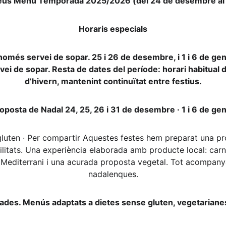
reus Menú Temporada 2025/2026 (del 24 de desembre al
Horaris especials
omés servei de sopar. 25 i 26 de desembre, i 1 i 6 de gen
i de sopar. Resta de dates del període: horari habitual d
d’hivern, mantenint continuïtat entre festius.
oposta de Nadal 24, 25, 26 i 31 de desembre · 1 i 6 de ge
gluten · Per compartir Aquestes festes hem preparat una p
bilitats. Una experiència elaborada amb producte local: carn
 Mediterrani i una acurada proposta vegetal. Tot acompanyat
nadalenques.
tades. Menús adaptats a dietes sense gluten, vegetariane