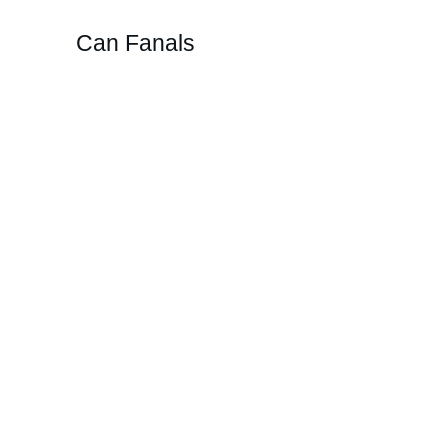
Can Fanals
Can F
A Can Fana
la tradici
cuina és 
10
Sopa