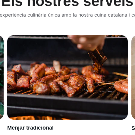
Els nostres serveis
xperiència culinària única amb la nostra cuina catalana i ca
Menjar tradicional
S